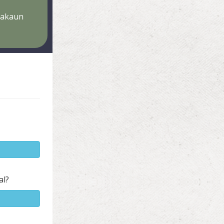
 akaun
al?