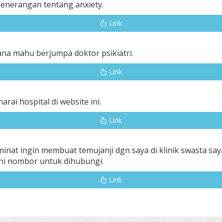
 penerangan tentang anxiety.
Link
na mahu berjumpa doktor psikiatri.
Link
narai hospital di website ini.
Link
rminat ingin membuat temujanji dgn saya di klinik swasta sa
ini nombor untuk dihubungi.
Link