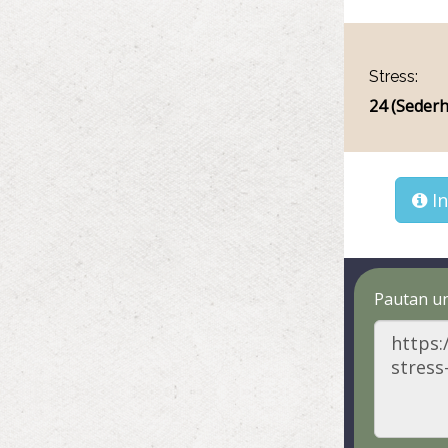
Stress:
24 (Seder
In
Pautan un