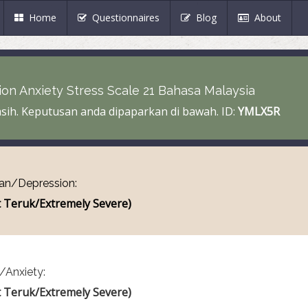
(current)
Home
Questionnaires
Blog
About
on Anxiety Stress Scale 21 Bahasa Malaysia
sih. Keputusan anda dipaparkan di bawah. ID:
YMLX5R
n/Depression:
 Teruk/Extremely Severe)
/Anxiety:
 Teruk/Extremely Severe)