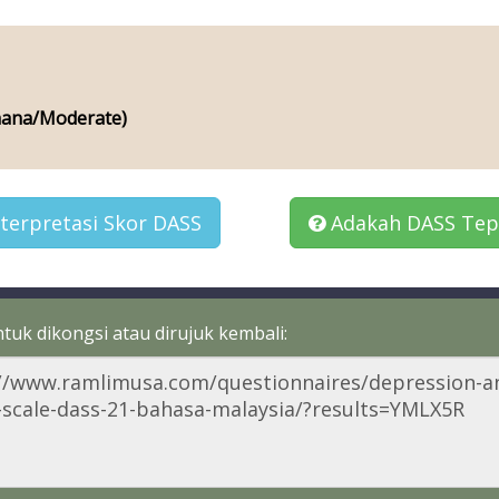
hana/Moderate)
terpretasi Skor DASS
Adakah DASS Tep
tuk dikongsi atau dirujuk kembali: