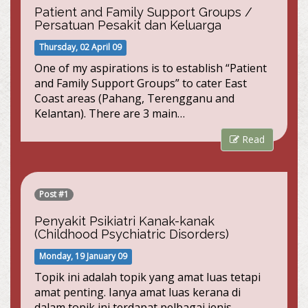
Patient and Family Support Groups /
Persatuan Pesakit dan Keluarga
Thursday, 02 April 09
One of my aspirations is to establish “Patient
and Family Support Groups” to cater East
Coast areas (Pahang, Terengganu and
Kelantan). There are 3 main…
Read
Post #1
Penyakit Psikiatri Kanak-kanak
(Childhood Psychiatric Disorders)
Monday, 19 January 09
Topik ini adalah topik yang amat luas tetapi
amat penting. Ianya amat luas kerana di
dalam topik ini terdapat pelbagai jenis