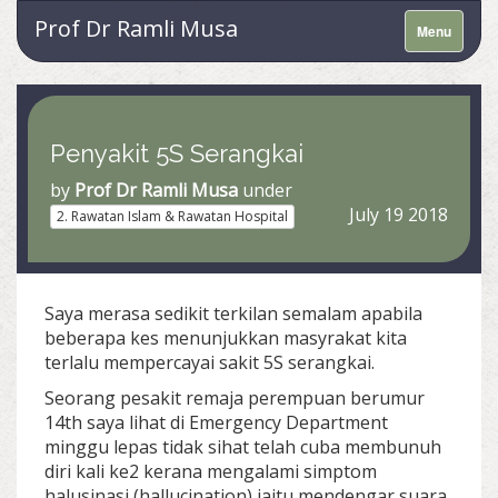
Prof Dr Ramli Musa
Menu
Penyakit 5S Serangkai
by
Prof Dr Ramli Musa
under
July 19 2018
2. Rawatan Islam & Rawatan Hospital
Saya merasa sedikit terkilan semalam apabila
beberapa kes menunjukkan masyrakat kita
terlalu mempercayai sakit 5S serangkai.
Seorang pesakit remaja perempuan berumur
14th saya lihat di Emergency Department
minggu lepas tidak sihat telah cuba membunuh
diri kali ke2 kerana mengalami simptom
halusinasi (hallucination) iaitu mendengar suara