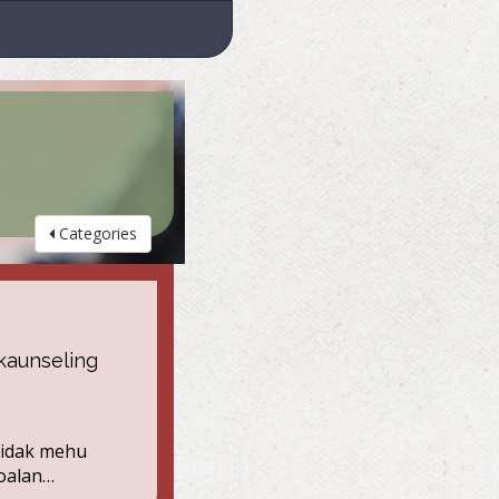
Categories
kaunseling
tidak mehu
soalan…