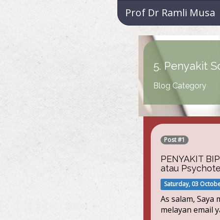
Prof Dr Ramli Musa
5. Penyakit S
Blog Category
Post #1
PENYAKIT BIP
atau Psychote
Saturday, 03 Octob
As salam, Saya 
melayan email y