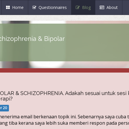
(current)
Home
Questionnaires
Blog
About
chizophrenia & Bipolar
OLAR & SCHIZOPHRENIA. Adakah sesuai untuk sesi 
rapi?
er 20
menerima email berkenaan topik ini. Sebenarnya saya cuba 
ang tiba kerana saya lebih suka memberi respon pada per