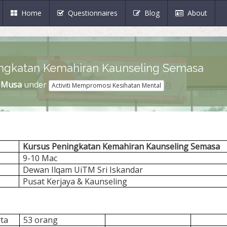
(current)
Home
Questionnaires
Blog
About
ingkatan Kemahiran Kaunseling Semasa
i Musa
under
Activiti Mempromosi Kesihatan Mental
Kursus Peningkatan Kemahiran Kaunseling Semasa
9-10 Mac
Dewan Ilqam UiTM Sri Iskandar
Pusat Kerjaya & Kaunseling
ta
53 orang