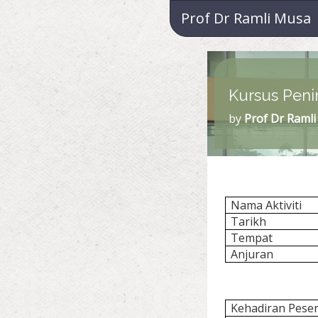
Prof Dr Ramli Musa
Kursus Pen
by
Prof Dr Raml
Nama Aktiviti
Tarikh
Tempat
Anjuran
Kehadiran Peser