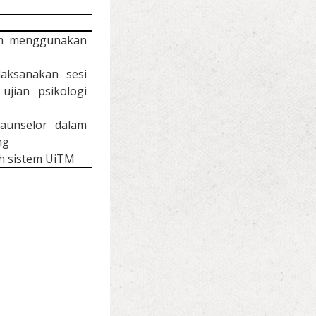
am menggunakan
aksanakan sesi
jian psikologi
aunselor dalam
ng
uh sistem UiTM